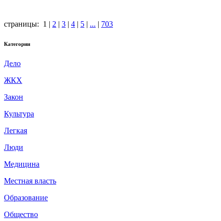
страницы:
1
|
2
|
3
|
4
|
5
|
...
|
703
Категории
Дело
ЖКХ
Закон
Культура
Легкая
Люди
Медицина
Местная власть
Образование
Общество