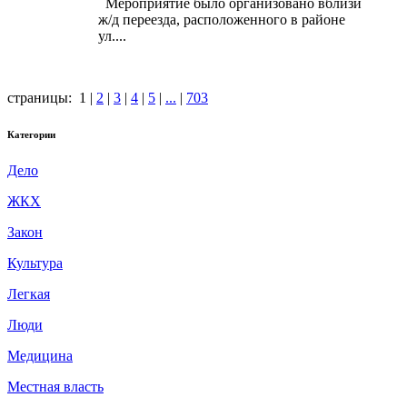
Мероприятие было организовано вблизи
ж/д переезда, расположенного в районе
ул....
страницы:
1
|
2
|
3
|
4
|
5
|
...
|
703
Категории
Дело
ЖКХ
Закон
Культура
Легкая
Люди
Медицина
Местная власть