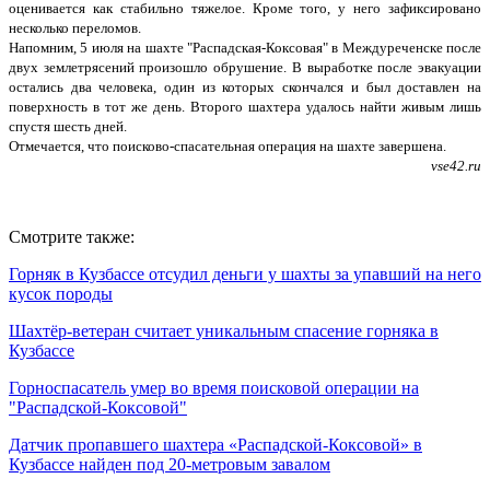
оценивается как стабильно тяжелое. Кроме того, у него зафиксировано
несколько переломов.
Напомним, 5 июля на шахте "Распадская-Коксовая" в Междуреченске после
двух землетрясений произошло обрушение. В выработке после эвакуации
остались два человека, один из которых скончался и был доставлен на
поверхность в тот же день. Второго шахтера удалось найти живым лишь
спустя шесть дней.
Отмечается, что поисково-спасательная операция на шахте завершена.
vse42.ru
Смотрите также:
Горняк в Кузбассе отсудил деньги у шахты за упавший на него
кусок породы
Шахтёр-ветеран считает уникальным спасение горняка в
Кузбассе
Горноспасатель умер во время поисковой операции на
"Распадской-Коксовой"
Датчик пропавшего шахтера «Распадской-Коксовой» в
Кузбассе найден под 20-метровым завалом