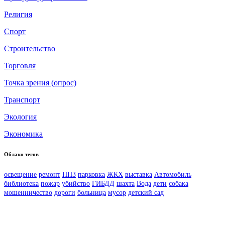
Религия
Спорт
Строительство
Торговля
Точка зрения (опрос)
Транспорт
Экология
Экономика
Облако тегов
освещение
ремонт
НПЗ
парковка
ЖКХ
выставка
Автомобиль
библиотека
пожар
убийство
ГИБДД
шахта
Вода
дети
собака
мошенничество
дороги
больница
мусор
детский сад