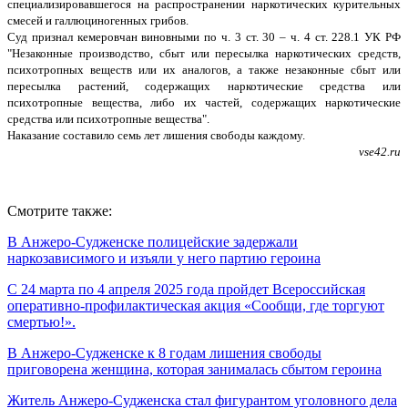
специализировавшегося на распространении наркотических курительных
смесей и галлюциногенных грибов.
Суд признал кемеровчан виновными по ч. 3 ст. 30 – ч. 4 ст. 228.1 УК РФ
"Незаконные производство, сбыт или пересылка наркотических средств,
психотропных веществ или их аналогов, а также незаконные сбыт или
пересылка растений, содержащих наркотические средства или
психотропные вещества, либо их частей, содержащих наркотические
средства или психотропные вещества".
Наказание составило семь лет лишения свободы каждому.
vse42.ru
Смотрите также:
В Анжеро-Судженске полицейские задержали
наркозависимого и изъяли у него партию героина
С 24 марта по 4 апреля 2025 года пройдет Всероссийская
оперативно-профилактическая акция «Сообщи, где торгуют
смертью!».
В Анжеро-Судженске к 8 годам лишения свободы
приговорена женщина, которая занималась сбытом героина
Житель Анжеро-Судженска стал фигурантом уголовного дела