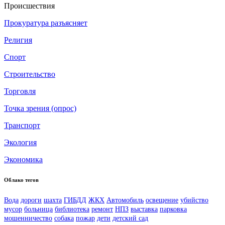
Происшествия
Прокуратура разъясняет
Религия
Спорт
Строительство
Торговля
Точка зрения (опрос)
Транспорт
Экология
Экономика
Облако тегов
Вода
дороги
шахта
ГИБДД
ЖКХ
Автомобиль
освещение
убийство
мусор
больница
библиотека
ремонт
НПЗ
выставка
парковка
мошенничество
собака
пожар
дети
детский сад