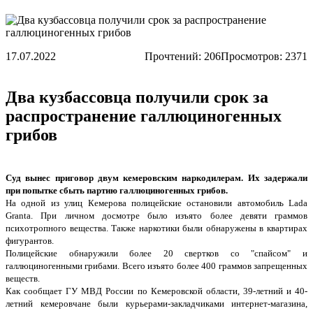
17.07.2022
Прочтений:
206
Просмотров: 2371
Два кузбассовца получили срок за
распространение галлюциногенных
грибов
Суд вынес приговор двум кемеровским наркодилерам. Их задержали
при попытке сбыть партию галлюциногенных грибов.
На одной из улиц Кемерова полицейские остановили автомобиль Lada
Granta. При личном досмотре было изъято более девяти граммов
психотропного вещества. Также наркотики были обнаружены в квартирах
фигурантов.
Полицейские обнаружили более 20 свертков со "спайсом" и
галлюциногенными грибами. Всего изъято более 400 граммов запрещенных
веществ.
Как сообщает ГУ МВД России по Кемеровской области, 39-летний и 40-
летний кемеровчане были курьерами-закладчиками интернет-магазина,