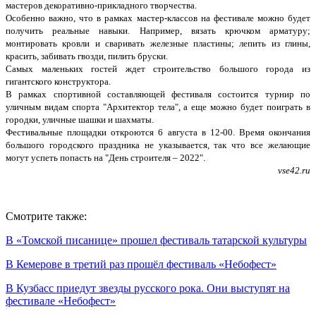
мастеров декоративно-прикладного творчества.
Особенно важно, что в рамках мастер-классов на фестивале можно будет
получить реальные навыки. Например, вязать крючком арматуру;
монтировать кровли и сваривать железные пластины; лепить из глины,
красить, забивать гвозди, пилить бруски.
Самых маленьких гостей ждет строительство большого города из
гигантского конструктора.
В рамках спортивной составляющей фестиваля состоится турнир по
уличным видам спорта "Архитектор тела", а еще можно будет поиграть в
городки, уличные шашки и шахматы.
Фестивальные площадки откроются 6 августа в 12-00. Время окончания
большого городского праздника не указывается, так что все желающие
могут успеть попасть на "День строителя – 2022".
vse42.ru
Смотрите также:
В «Томской писанице» прошел фестиваль татарской культуры
В Кемерове в третий раз прошёл фестиваль «Небофест»
В Кузбасс приедут звезды русского рока. Они выступят на
фестивале «Небофест»