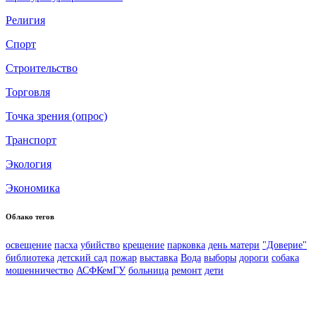
Религия
Спорт
Строительство
Торговля
Точка зрения (опрос)
Транспорт
Экология
Экономика
Облако тегов
освещение
пасха
убийство
крещение
парковка
день матери
"Доверие"
библиотека
детский сад
пожар
выставка
Вода
выборы
дороги
собака
мошенничество
АСФКемГУ
больница
ремонт
дети