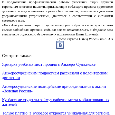
В продолжение профилактической работы участники акции вручили
горожанам листовки-памятки, призывающие соблюдать правила дорожного
движения: всегда использовать ремни безопасности, пользоваться детскими
удерживающими устройствами, двигаться в соответствии с сигналами
светофора и др.
«
Каждый участник акции и зритель еще раз задумался о том, насколько
важно соблюдать правила, ведь от этого зависят жизнь и здоровье всех
участников дорожного движения
», - подытожила Елена Штумпф.
Пресс-служба ОМВД России по АСГО
Смотрите также:
Ярмарка учебных мест прошла в Анжеро-Судженске
Анжеросудженским подросткам рассказали о волонтерском
движении
Анжеросудженские полицейские присоединились к акции
«Зеленая Россия»
Кузбасские студенты займут рабочие места мобилизованных
жителей
Только платно: в Кузбассе откроется уникальная для региона