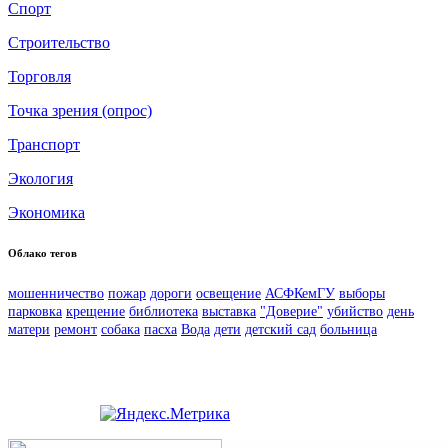
Спорт
Строительство
Торговля
Точка зрения (опрос)
Транспорт
Экология
Экономика
Облако тегов
мошенничество
пожар
дороги
освещение
АСФКемГУ
выборы
парковка
крещение
библиотека
выставка
"Доверие"
убийство
день
матери
ремонт
собака
пасха
Вода
дети
детский сад
больница