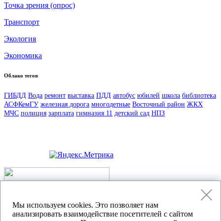
Точка зрения (опрос)
Транспорт
Экология
Экономика
Облако тегов
ГИБДД
Вода
ремонт
выставка
ПДД
автобус
юбилей
школа
библиотека
АСФКемГУ
железная дорога
многодетные
Восточный район
ЖКХ
МЧС
полиция
зарплата
гимназия 11
детский сад
НПЗ
Политика конфиденциальности
Мы используем cookies. Это позволяет нам
анализировать взаимодействие посетителей с сайтом
Согласие на обработку персональных данных