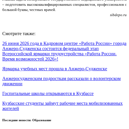
– подготовить высококвалифицированных специалистов, профессионалов с
большой буквы, честных врачей.
sibdepo.ru
Смотрите также:
26 июня 2026 года в Кадровом центре «Работа России» города
Анжеро-Судженска состоится федеральный этап
Всероссийской ярмарки трудоустройства «Работа России.
Время возможностей 2026»!
Ярмарка учебных мест прошла в Анжеро-Судженске
Анжеросудженским подросткам рассказали о волонтерском
движении
Госпитальные школы открываются в Кузбассе
Кузбасские студенты займут рабочие места мобилизованных
жителей
Последние новости: Образование