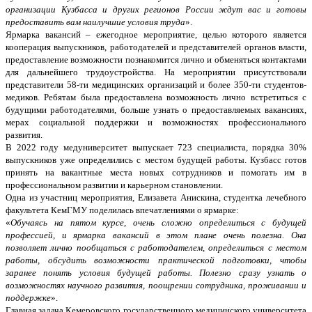
организации Кузбасса и других регионов России ждут вас и готовы
предоставить вам наилучшие условия труда
».
Ярмарка вакансий – ежегодное мероприятие, целью которого является
кооперация выпускников, работодателей и представителей органов власти,
предоставление возможности познакомится лично и обменяться контактами
для дальнейшего трудоустройства. На мероприятии присутствовали
представители 58-ти медицинских организаций и более 350-ти студентов-
медиков. Ребятам была предоставлена возможность лично встретиться с
будущими работодателями, больше узнать о предоставляемых вакансиях,
мерах социальной поддержки и возможностях профессионального
развития.
В 2022 году медуниверситет выпускает 723 специалиста, порядка 30%
выпускников уже определились с местом будущей работы. Кузбасс готов
принять на вакантные места новых сотрудников и помогать им в
профессиональном развитии и карьерном становлении.
Одна из участниц мероприятия, Елизавета Анискина, студентка лечебного
факультета КемГМУ поделилась впечатлениями о ярмарке:
«
Обучаясь на пятом курсе, очень сложно определиться с будущей
профессией, и ярмарка вакансий в этом плане очень полезна. Она
позволяет лично пообщаться с работодателем, определиться с местом
работы, обсудить возможности практической подготовки, чтобы
заранее понять условия будущей работы. Полезно сразу узнать о
возможностях научного развития, поощрении сотрудника, проживании и
поддержке
».
Главная задача Кемеровского государственного медицинского университета