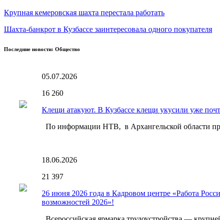
Крупная кемеровская шахта перестала работать
Шахта-банкрот в Кузбассе заинтересовала одного покупателя
Последние новости: Общество
05.07.2026
16
260
Клещи атакуют. В Кузбассе клещи укусили уже почти
По информации НТВ, в Архангельской области про
18.06.2026
21
397
26 июня 2026 года в Кадровом центре «Работа Росс
возможностей 2026»!
Всероссийская ярмарка трудоустройства — крупнейш