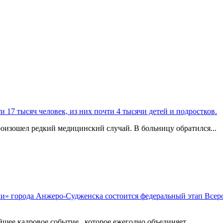
 17 тысяч человек, из них почти 4 тысячи детей и подростков.
изошел редкий медицинский случай. В больницу обратился...
ии» города Анжеро-Судженска состоится федеральный этап Всер
ее кадровое событие , которое ежегодно объединяет...