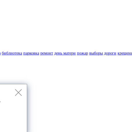
а
библиотека
парковка
ремонт
день матери
пожар
выборы
дороги
крещен
ь
.