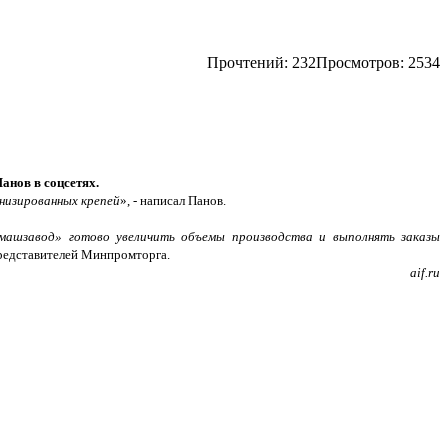
Прочтений:
232
Просмотров: 2534
анов в соцсетях.
низированных крепей
», - написал Панов.
машзавод» готово увеличить объемы производства и выполнять заказы
представителей Минпромторга.
aif.ru