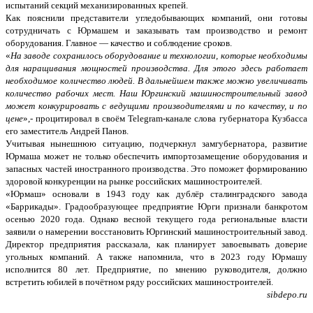
испытаний секций механизированных крепей.
Как пояснили представители угледобывающих компаний, они готовы
сотрудничать с Юрмашем и заказывать там производство и ремонт
оборудования. Главное — качество и соблюдение сроков.
«
На заводе сохранилось оборудование и технологии, которые необходимы
для наращивания мощностей производства. Для этого здесь работает
необходимое количество людей. В дальнейшем также можно увеличивать
количество рабочих мест. Наш Юргинский машиностроительный завод
может конкурировать с ведущими производителями и по качеству, и по
цене
»,- процитировал в своём Telegram-канале слова губернатора Кузбасса
его заместитель Андрей Панов.
Учитывая нынешнюю ситуацию, подчеркнул замгубернатора, развитие
Юрмаша может не только обеспечить импортозамещение оборудования и
запасных частей иностранного производства. Это поможет формированию
здоровой конкуренции на рынке российских машиностроителей.
«Юрмаш» основали в 1943 году как дублёр сталинградского завода
«Баррикады». Градообразующее предприятие Юрги признали банкротом
осенью 2020 года. Однако весной текущего года региональные власти
заявили о намерении восстановить Юргинский машиностроительный завод.
Директор предприятия рассказала, как планирует завоевывать доверие
угольных компаний. А также напомнила, что в 2023 году Юрмашу
исполнится 80 лет. Предприятие, по мнению руководителя, должно
встретить юбилей в почётном ряду российских машиностроителей.
sibdepo.ru