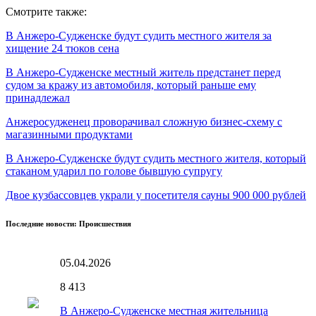
Смотрите также:
В Анжеро-Судженске будут судить местного жителя за
хищение 24 тюков сена
В Анжеро-Судженске местный житель предстанет перед
судом за кражу из автомобиля, который раньше ему
принадлежал
Анжеросудженец проворачивал сложную бизнес-схему с
магазинными продуктами
В Анжеро-Судженске будут судить местного жителя, который
стаканом ударил по голове бывшую супругу
Двое кузбассовцев украли у посетителя сауны 900 000 рублей
Последние новости: Происшествия
05.04.2026
8
413
В Анжеро-Судженске местная жительница