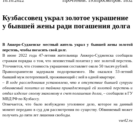
16.10.2022
Прочтений:
193
Просмотров: 1832
Кузбассовец украл золотое украшение
у бывшей жены ради погашения долга
В Анжеро-Судженске местный житель украл у бывшей жены золотой
перстень, чтобы погасить свой долг.
В июне 2022 года 47-летняя жительница Анжеро-Судженска сообщила
стражам порядка о том, что неизвестный похитил у нее золотой перстень.
Уточняется, что стоимость украшения составляет около 50 тысяч рублей.
Правоохранители задержали подозреваемого. Им оказался 53-летний
бывший муж потерпевшей, проживающий с ней в одной квартире.
–
В ходе расследования установлено, что в отсутствие бывшей супруги
обвиняемый похитил из тайника принадлежащий ей золотой перстень и
отдал изделие своему знакомому в счет погашения долга
, – сообщили в ГУ
МВД РФ по Кузбассу.
Отмечается, что было возбуждено уголовное дело, которое на данный
момент передано в суд для рассмотрения по существу. Обвиняемый может
получить до пяти лет лишения свободы.
vse42.ru