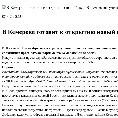
05.07.2022
В Кемерове готовят к открытию новый в
В Кузбассе 1 сентября начнет работу новое высшее учебное заведени
сообщили в пресс-службе парламента Кемеровской области.
Как уточнили в пресс-службе, вуз является одним из объектов строящегося 
года, а полностью строительство комплекса завершат в 2023-м.
Справка
Российский государственный институт сценических искусств считается
театроведческий, продюсерский, актерского искусства и режиссуры, муз
РСИГИ являются Аркадий Райкин, Михаил Боярский, Константин Хабенский,
По данным парламента Кузбасса, с 1 сентября обучение в кемеровском фили
В числе прочего абитуриентов просят прислать анкеты и записи выступлен
претендуют кандидаты со всей России: из разных населенных пунктов Кузба
Также есть две заявки от абитуриентов из-за рубежа — из Таллина (Эстония) 
На момент публикации материала большинство поступающих в кемеровский 
исполнительских искусств», на третьем — «режиссер драмы». Также в вузе 
Добавим, культурно-образовательный комплекс в Ленинском районе Кемерова 