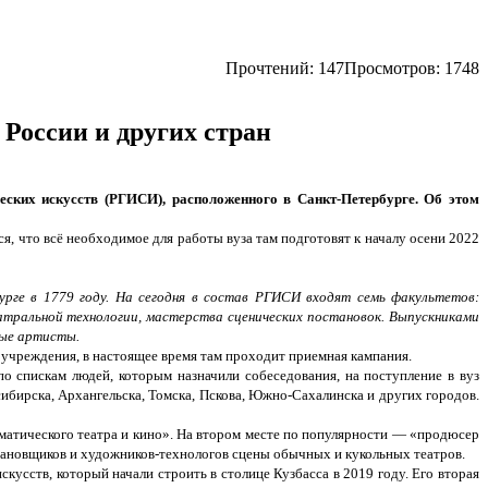
Прочтений:
147
Просмотров: 1748
 России и других стран
еских искусств (РГИСИ), расположенного в Санкт-Петербурге. Об этом
я, что всё необходимое для работы вуза там подготовят к началу осени 2022
рге в 1779 году. На сегодня в состав РГИСИ входят семь факультетов:
атральной технологии, мастерства сценических постановок. Выпускниками
ные артисты.
 учреждения, в настоящее время там проходит приемная кампания.
по спискам людей, которым назначили собеседования, на поступление в вуз
ибирска, Архангельска, Томска, Пскова, Южно-Сахалинска и других городов.
атического театра и кино». На втором месте по популярности — «продюсер
становщиков и художников-технологов сцены обычных и кукольных театров.
кусств, который начали строить в столице Кузбасса в 2019 году. Его вторая