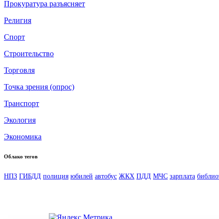
Прокуратура разъясняет
Религия
Спорт
Строительство
Торговля
Точка зрения (опрос)
Транспорт
Экология
Экономика
Облако тегов
НПЗ
ГИБДД
полиция
юбилей
автобус
ЖКХ
ПДД
МЧС
зарплата
библио