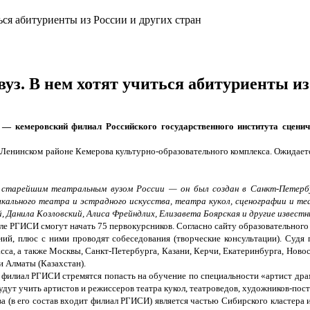
уз. В нем хотят учиться абитуриенты из
е — кемеровский филиал Российского государственного института сценич
в Ленинском районе Кемерова культурно-образовательного комплекса. Ожидаетс
 старейшим театральным вузом России — он был создан в Санкт-Петербу
ыкального театра и эстрадного искусства, театра кукол, сценографии и те
 Данила Козловский, Алиса Фрейндлих, Елизавета Боярская и другие извест
але РГИСИ смогут начать 75 первокурсников. Согласно сайту образовательного
ий, плюс с ними проводят собеседования (творческие консультации). Судя 
сса, а также Москвы, Санкт-Петербурга, Казани, Керчи, Екатеринбурга, Новос
и Алматы (Казахстан).
филиал РГИСИ стремятся попасть на обучение по специальности «артист драм
будут учить артистов и режиссеров театра кукол, театроведов, художников-по
(в его состав входит филиал РГИСИ) является частью Сибирского кластера ис