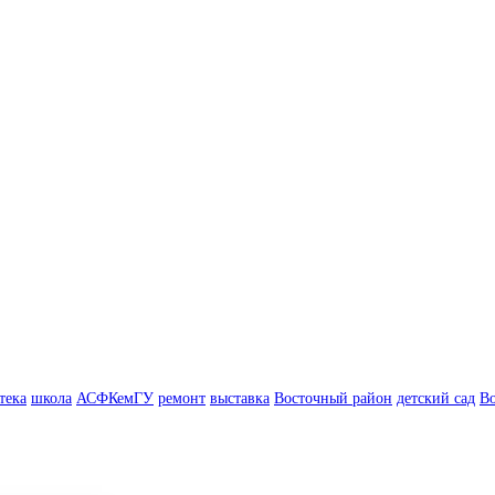
тека
школа
АСФКемГУ
ремонт
выставка
Восточный район
детский сад
В