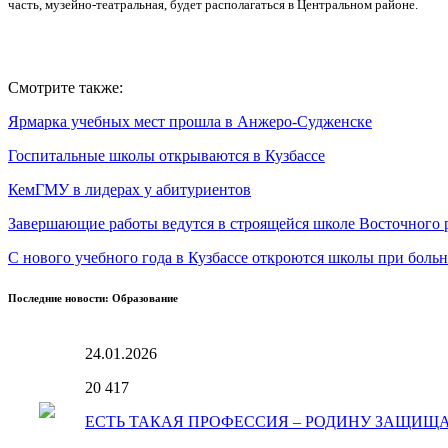
часть, музейно-театральная, будет располагаться в Центральном районе.
Смотрите также:
Ярмарка учебных мест прошла в Анжеро-Судженске
Госпитальные школы открываются в Кузбассе
КемГМУ в лидерах у абитуриентов
Завершающие работы ведутся в строящейся школе Восточного 
С нового учебного года в Кузбассе откроются школы при боль
Последние новости: Образование
24.01.2026
20
417
ЕСТЬ ТАКАЯ ПРОФЕССИЯ – РОДИНУ ЗАЩИЩ