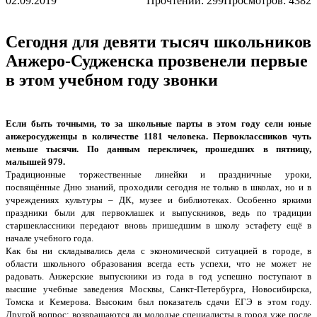
02.09.2019
Прочтений:
299
Просмотров: 4382
Сегодня для девяти тысяч школьников
Анжеро-Судженска прозвенели первые
в этом учебном году звонки
Если быть точными, то за школьные парты в этом году сели юные
анжеросудженцы в количестве 1181 человека. Первоклассников чуть
меньше тысячи. По данным перекличек, прошедших в пятницу,
малышей 979.
Традиционные торжественные линейки и праздничные уроки,
посвящённые Дню знаний, проходили сегодня не только в школах, но и в
учреждениях культуры – ДК, музее и библиотеках. Особенно яркими
праздники были для первоклашек и выпускников, ведь по традиции
старшеклассники передают вновь пришедшим в школу эстафету ещё в
начале учебного года.
Как бы ни складывались дела с экономической ситуацией в городе, в
области школьного образования всегда есть успехи, что не может не
радовать. Анжерские выпускники из года в год успешно поступают в
высшие учебные заведения Москвы, Санкт-Петербурга, Новосибирска,
Томска и Кемерова. Высоким был показатель сдачи ЕГЭ в этом году.
Другой вопрос: возвращаются ли молодые специалисты в город уже после