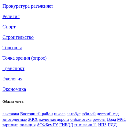
Прокуратура разъясняет
Религия
Спорт
Строительство
Торговля
Точка зрения (опрос)
Транспорт
Экология
Экономика
Облако тегов
выставка
Восточный район
школа
автобус
юбилей
детский сад
многодетные
ЖКХ
железная дорога
библиотека
ремонт
Вода
МЧС
зарплата
полиция
АСФКемГУ
ГИБДД
гимназия 11
НПЗ
ПДД